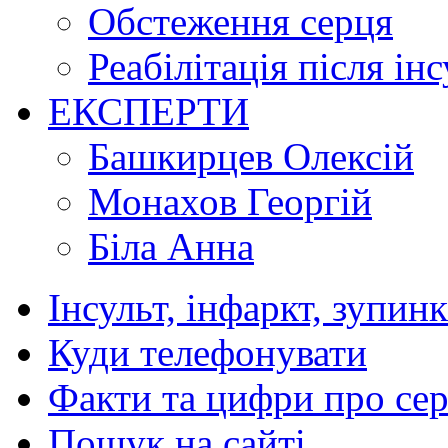
Обстеження серця
Реабілітація після ін
ЕКСПЕРТИ
Башкирцев Олексій
Монахов Георгій
Біла Анна
Інсульт, інфаркт, зупин
Куди телефонувати
Факти та цифри про се
Пошук на сайті