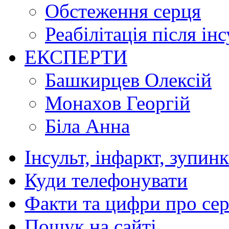
Обстеження серця
Реабілітація після ін
ЕКСПЕРТИ
Башкирцев Олексій
Монахов Георгій
Біла Анна
Інсульт, інфаркт, зупин
Куди телефонувати
Факти та цифри про се
Пошук на сайті