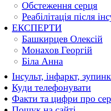
Обстеження серця
Реабілітація після ін
ЕКСПЕРТИ
Башкирцев Олексій
Монахов Георгій
Біла Анна
Інсульт, інфаркт, зупин
Куди телефонувати
Факти та цифри про се
Пошук на сайті