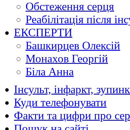
Обстеження серця
Реабілітація після ін
ЕКСПЕРТИ
Башкирцев Олексій
Монахов Георгій
Біла Анна
Інсульт, інфаркт, зупин
Куди телефонувати
Факти та цифри про се
Пошук на сайті