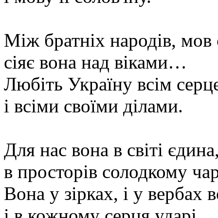
Між братніх народів, мов
сіяє вона над віками…
Любіть Україну всім серц
і всіми своїми ділами.
Для нас вона в світі єдина
в просторів солодкому ча
Вона у зірках, і у вербах в
і в кожному серця ударі,