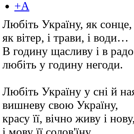
+A
Любіть Україну, як сонце,
як вітер, і трави, і води…
В годину щасливу і в радо
любіть у годину негоди.
Любіть Україну у сні й на
вишневу свою Україну,
красу її, вічно живу і нову
і мову її солов'їну.