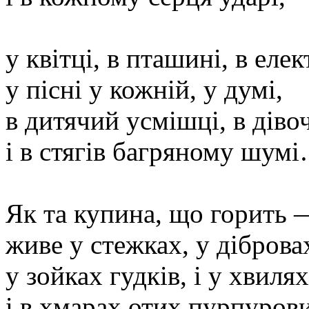
у квітці, в пташині, в еле
у пісні у кожній, у думі,
в дитячий усмішці, в діво
і в стягів багряному шум
Як та купина, що горить —
живе у стежках, у діброва
у зойках гудків, і у хвиля
і в хмарах отих пурпуров