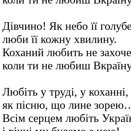
Дівчино! Як небо її голубе
люби її кожну хвилину.
Коханий любить не захоче
коли ти не любиш Вкраї
Любіть у труді, у коханні,
як пісню, що лине зорею
Всім серцем любіть Укра