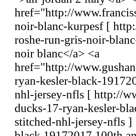
href="http://www.franciss
noir-blanc-kurpesf [ http
roshe-run-gris-noir-blanc
noir blanc</a> <a
href="http://www.gusha
ryan-kesler-black-191720
nhl-jersey-nfls [ http:
ducks-17-ryan-kesler-bl
stitched-nhl-jersey-nfls 
black 19172017 100th ann