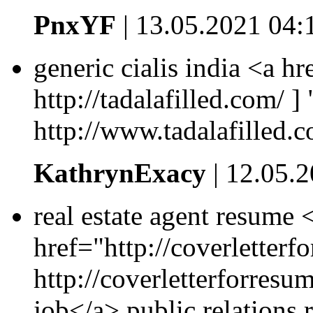
PnxYF
| 13.05.2021 04:
generic cialis india <a hr
http://tadalafilled.com/ ]
http://www.tadalafilled.c
KathrynExacy
| 12.05.
real estate agent resume 
href="http://coverletterf
http://coverletterforresu
job</a> public relations