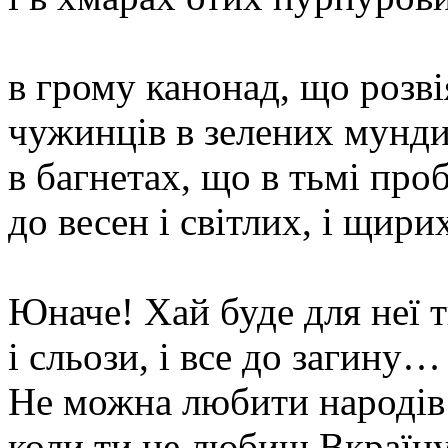
в грому канонад, що розві
чужинців в зелених мунди
в багнетах, що в тьмі пр
до весен і світлих, і щири
Юначе! Хай буде для неї т
і сльози, і все до загину…
Не можна любити народів
коли ти не любиш Вкраїну