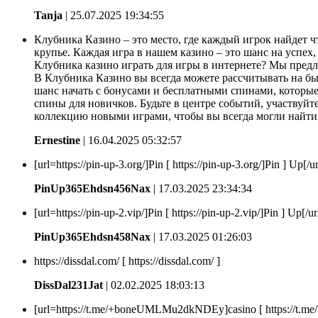
Tanja
| 25.07.2025 19:34:55
Клубника Казино – это место, где каждый игрок найдет 
крупье. Каждая игра в нашем казино – это шанс на успе
Клубника казино играть для игры в интернете? Мы предл
В Клубника Казино вы всегда можете рассчитывать на бы
шанс начать с бонусами и бесплатными спинами, которы
спины для новичков. Будьте в центре событий, участву
коллекцию новыми играми, чтобы вы всегда могли найти 
Ernestine
| 16.04.2025 05:32:57
[url=https://pin-up-3.org/]Pin [ https://pin-up-3.org/]Pin ] Up[/ur
PinUp365Ehdsn456Nax
| 17.03.2025 23:34:34
[url=https://pin-up-2.vip/]Pin [ https://pin-up-2.vip/]Pin ] Up[/ur
PinUp365Ehdsn458Nax
| 17.03.2025 01:26:03
https://dissdal.com/ [ https://dissdal.com/ ]
DissDal231Jat
| 02.02.2025 18:03:13
[url=https://t.me/+boneUMLMu2dkNDEy]casino [ https://t.m