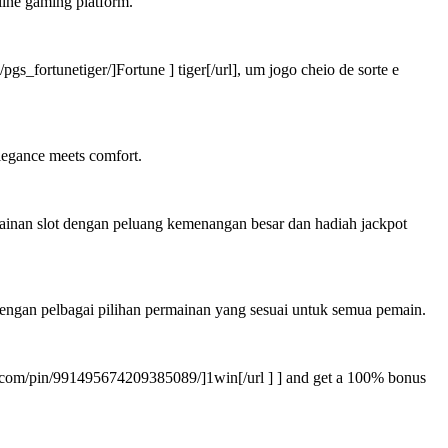
nline gaming platform.
s_fortunetiger/]Fortune ] tiger[/url], um jogo cheio de sorte e
 elegance meets comfort.
mainan slot dengan peluang kemenangan besar dan hadiah jackpot
engan pelbagai pilihan permainan yang sesuai untuk semua pemain.
t.com/pin/991495674209385089/]1win[/url ] ] and get a 100% bonus