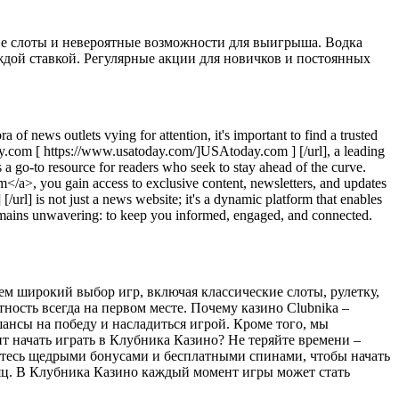
щие слоты и невероятные возможности для выигрыша. Водка
ждой ставкой. Регулярные акции для новичков и постоянных
 of news outlets vying for attention, it's important to find a trusted
day.com [ https://www.usatoday.com/]USAtoday.com ] [/url], a leading
 go-to resource for readers who seek to stay ahead of the curve.
/a>, you gain access to exclusive content, newsletters, and updates
l] is not just a news website; it's a dynamic platform that enables
remains unwavering: to keep you informed, engaged, and connected.
м широкий выбор игр, включая классические слоты, рулетку,
ность всегда на первом месте. Почему казино Clubnika –
нсы на победу и насладиться игрой. Кроме того, мы
т начать играть в Клубника Казино? Не теряйте времени –
уйтесь щедрыми бонусами и бесплатными спинами, чтобы начать
ц. В Клубника Казино каждый момент игры может стать