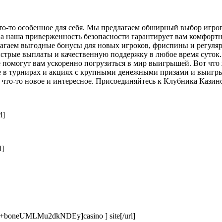
что-то особенное для себя. Мы предлагаем обширный выбор игро
х, а наша приверженность безопасности гарантирует вам комфор
агаем выгодные бонусы для новых игроков, фриспины и регуляр
стрые выплаты и качественную поддержку в любое время суток. 
е помогут вам ускоренно погрузиться в мир выигрышей. Вот что
йте в турнирах и акциях с крупными денежными призами и выи
что-то новое и интересное. Присоединяйтесь к Клубника Казин
l]
l]
e/+boneUMLMu2dkNDEy]casino ] site[/url]