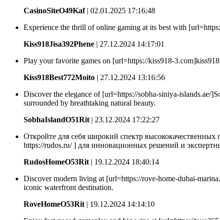
CasinoSiteO49Kaf
| 02.01.2025 17:16:48
Experience the thrill of online gaming at its best with [url=https
Kiss918Jisa392Phene
| 27.12.2024 14:17:01
Play your favorite games on [url=https://kiss918-3.com]kiss918[/u
Kiss918Best772Moito
| 27.12.2024 13:16:56
Discover the elegance of [url=https://sobha-siniya-islands.ae/]S
surrounded by breathtaking natural beauty.
SobhaIslandO51Rit
| 23.12.2024 17:22:27
Откройте для себя широкий спектр высококачественных пр
https://rudos.ru/ ] для инновационных решений и эксперт
RudosHomeO53Rit
| 19.12.2024 18:40:14
Discover modern living at [url=https://rove-home-dubai-marina.a
iconic waterfront destination.
RoveHomeO53Rit
| 19.12.2024 14:14:10