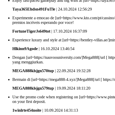
Enjoy fast-paced gameplay and big wins at [url=https://taya365-3
Taya365Ehdsn491FuTle
| 24.10.2024 12:56:29
Experimente a emocao de [url=https://www.kto.com/pt/cassino/ga
premios incriveis esperando por voce!
FortuneTigerJs649tot
| 17.10.2024 16:37:09
Experience luxury and style at [url=https://bentley-villas.ae/]mi
Hlkinn9Agode
| 16.10.2024 13:46:54
Dengan [url=https://nauvoouniversity.com/]Mega888[/url [ htt
yang menggiurkan.
MEGA888klsjgn570tup
| 22.09.2024 19:32:28
Bermain di [url=https://mega888-4.xyz/]Mega888[/url [ https
MEGA888klsjgn579tup
| 19.09.2024 18:11:20
Use the promo code when registering on [url=https://www.pin
on your first deposit.
1winlrte454noite
| 10.09.2024 14:31:13