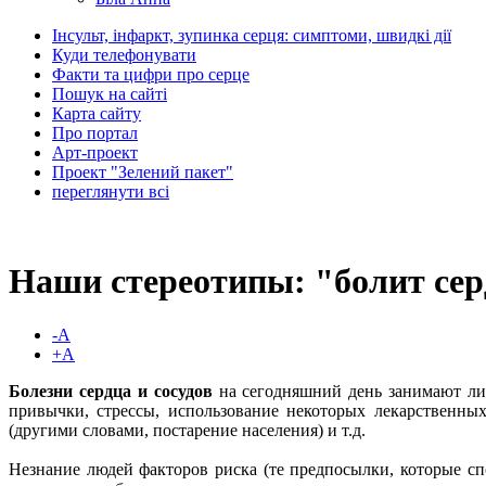
Інсульт, інфаркт, зупинка серця: симптоми, швидкі дії
Куди телефонувати
Факти та цифри про серце
Пошук на сайті
Карта сайту
Про портал
Арт-проект
Проект "Зелений пакет"
переглянути всі
Наши стереотипы: "болит сер
-A
+A
Болезни сердца
и сосудов
на сегодняшний день занимают лид
привычки, стрессы, использование некоторых лекарственны
(другими словами, постарение населения) и т.д.
Незнание людей факторов риска (те предпосылки, которые сп