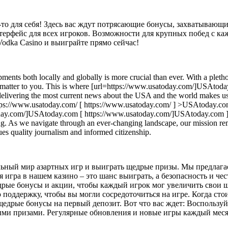
о-то для себя! Здесь вас ждут потрясающие бонусы, захватываю
терфейс для всех игроков. Возможности для крупных побед с ка
odka Casino и выиграйте прямо сейчас!
ments both locally and globally is more crucial than ever. With a plethora
that matter to you. This is where [url=https://www.usatoday.com/]USAto
elivering the most current news about the USA and the world makes us a
tps://www.usatoday.com/ [ https://www.usatoday.com/ ] >USAtoday.com<
day.com/]USAtoday.com [ https://www.usatoday.com/]USAtoday.com ] [/ur
ting. As we navigate through an ever-changing landscape, our mission 
es quality journalism and informed citizenship.
льный мир азартных игр и выиграть щедрые призы. Мы предлагае
гра в нашем казино – это шанс выиграть, а безопасность и чест
рые бонусы и акции, чтобы каждый игрок мог увеличить свои ша
поддержку, чтобы вы могли сосредоточиться на игре. Когда стои
щедрые бонусы на первый депозит. Вот что вас ждет: Воспольз
ыми призами. Регулярные обновления и новые игры каждый меся