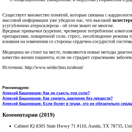
Существует множество понятий, которые связаны с кардиологи
массовой информации уже убедили нас, что высокий
холестер
усугублению атеросклероза - об этом знают не многие.
Вредные привычки (курение, чрезмерное потребление алкоголя)
препаратами, поваренной соли, стресс, несоблюдение режима
влияния на изменения со стороны сердечно-сосудистой систем
Медицина не стоит на месте, появляются новые методы диагнос
качество жизни пациента, если он страдает серьезными заболе
Источник: http://www.serdechno.ru/about/
Рекомендуем:
Алексей Башкирцев: Как не съесть пуд соли?
Алексей Башкирцев: Как снизить давление без лекарств?
Алексей Башкирцев: Если болит в груди, это не обязательно серд
Комментарии (2019)
Cabinet IQ 8305 State Hwwy 71 #110, Austin, TX 78735, United