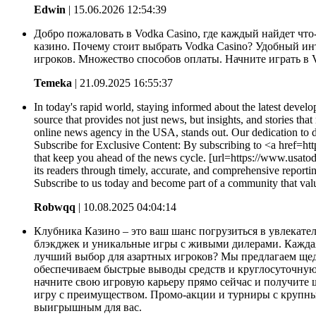
Edwin
| 15.06.2026 12:54:39
Добро пожаловать в Vodka Casino, где каждый найдет чт
казино. Почему стоит выбрать Vodka Casino? Удобный ин
игроков. Множество способов оплаты. Начните играть в V
Temeka
| 21.09.2025 16:55:37
In today's rapid world, staying informed about the latest develop
source that provides not just news, but insights, and stories 
online news agency in the USA, stands out. Our dedication to d
Subscribe for Exclusive Content: By subscribing to <a href=ht
that keep you ahead of the news cycle. [url=https://www.usato
its readers through timely, accurate, and comprehensive repor
Subscribe to us today and become part of a community that valu
Robwqq
| 10.08.2025 04:04:14
Клубника Казино – это ваш шанс погрузиться в увлекате
блэкджек и уникальные игры с живыми дилерами. Каждая и
лучший выбор для азартных игроков? Мы предлагаем щед
обеспечиваем быстрые выводы средств и круглосуточную 
начните свою игровую карьеру прямо сейчас и получите 
игру с преимуществом. Промо-акции и турниры с крупн
выигрышным для вас.