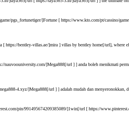
.in/]taya365[/url [ https://taya365-3.in/]taya365[/url ] ] the ultimate o
me/pgs_fortunetiger/]Fortune [ https://www.kto.com/pt/cassino/game/pg
ra [ https://bentley-villas.ae/]mira ] villas by bentley home[/url], where
ps://nauvoouniversity.com/]Mega888[/url ] ] anda boleh menikmati per
://mega888-4.xyz/]Mega888[/url ] ] adalah mudah dan menyeronokkan, d
terest.com/pin/991495674209385089/]1win[/url [ https://www.pinteres