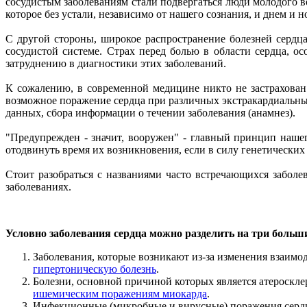
сосудистым заболеваниям стали подвергаться люди молодого в
которое без устали, независимо от нашего сознания, и днем и н
С другой стороны, широкое распространение болезней сердца
сосудистой системе. Страх перед болью в области сердца, о
затруднению в диагностики этих заболеваний.
К сожалению, в современной медицине никто не застрахова
возможное поражение сердца при различных экстракардиальны
данных, сбора информации о течении заболевания (анамнез).
"Предупрежден - значит, вооружен" - главный принцип нашег
отодвинуть время их возникновения, если в силу генетических
Стоит разобраться с названиями часто встречающихся забол
заболеваниях.
Условно заболевания сердца можно разделить на три больш
Заболевания, которые возникают из-за изменения взаимо
гипертоническую болезнь
.
Болезни, основной причиной которых является атероскл
ишемическим поражениям миокарда
.
Инфекционные (микробные и вирусные) поражения сердца