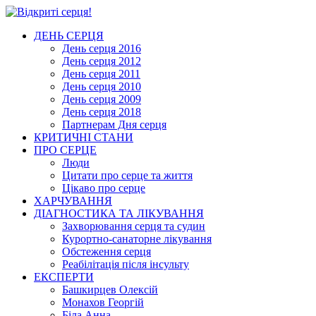
ДЕНЬ СЕРЦЯ
День серця 2016
День серця 2012
День серця 2011
День серця 2010
День серця 2009
День серця 2018
Партнерам Дня серця
КРИТИЧНІ СТАНИ
ПРО СЕРЦЕ
Люди
Цитати про серце та життя
Цікаво про серце
ХАРЧУВАННЯ
ДІАГНОСТИКА ТА ЛІКУВАННЯ
Захворювання серця та судин
Курортно-cанаторне лікування
Обстеження серця
Реабілітація після інсульту
ЕКСПЕРТИ
Башкирцев Олексій
Монахов Георгій
Біла Анна