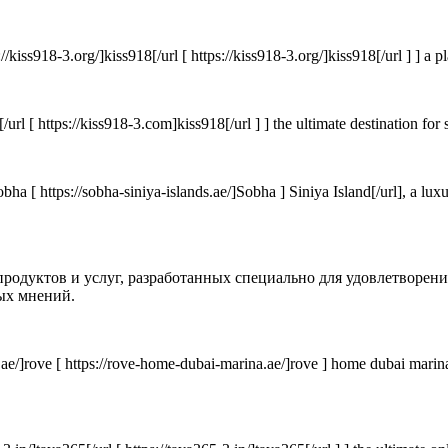
://kiss918-3.org/]kiss918[/url [ https://kiss918-3.org/]kiss918[/url ] ] a
rl [ https://kiss918-3.com]kiss918[/url ] ] the ultimate destination for 
obha [ https://sobha-siniya-islands.ae/]Sobha ] Siniya Island[/url], a l
одуктов и услуг, разработанных специально для удовлетворения в
ных мнений.
e/]rove [ https://rove-home-dubai-marina.ae/]rove ] home dubai marina[/