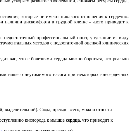
овью ускоряем развитие заболеваний, снижаем ресурсы сердца,
состояния, которые не имеют никакого отношения к сердечно-
ри наличии дискомфорта в грудной клетке - часто приводит к
ь недостаточный профессиональный опыт, упускание из виду
струментальных методов с недостаточной оценкой клинических
ит вас, что с болезнями сердца можно бороться, что реально
иями нашего неутомимого насоса при некоторых внесердечных
й, выделительной). Сюда, прежде всего, можно отнести
 поступлению кислорода к мышце
сердца
, что приводит к
ы
, ревматическое поражение сердца).