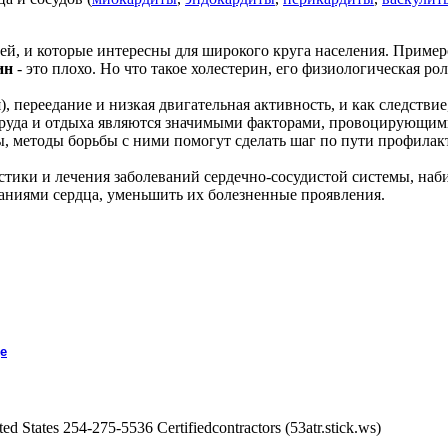
ей, и которые интересны для широкого круга населения. Пример
ин
- это плохо. Но что такое холестерин, его физиологическая р
, переедание и низкая двигательная активность, и как следств
 труда и отдыха являются значимыми факторами, провоцирующим
ы, методы борьбы с ними помогут сделать шаг по пути профилак
тики и лечения заболеваний сердечно-сосудистой системы, наби
ваниями сердца, уменьшить их болезненные проявления.
це
 States 254-275-5536 Certifiedcontractors (53atr.stick.ws)