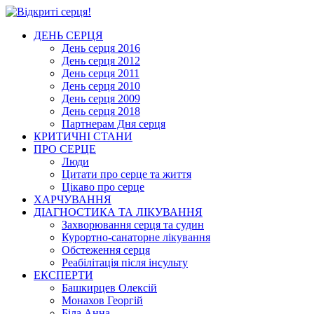
ДЕНЬ СЕРЦЯ
День серця 2016
День серця 2012
День серця 2011
День серця 2010
День серця 2009
День серця 2018
Партнерам Дня серця
КРИТИЧНІ СТАНИ
ПРО СЕРЦЕ
Люди
Цитати про серце та життя
Цікаво про серце
ХАРЧУВАННЯ
ДІАГНОСТИКА ТА ЛІКУВАННЯ
Захворювання серця та судин
Курортно-cанаторне лікування
Обстеження серця
Реабілітація після інсульту
ЕКСПЕРТИ
Башкирцев Олексій
Монахов Георгій
Біла Анна