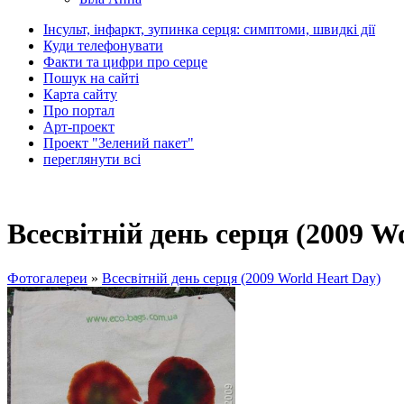
Інсульт, інфаркт, зупинка серця: симптоми, швидкі дії
Куди телефонувати
Факти та цифри про серце
Пошук на сайті
Карта сайту
Про портал
Арт-проект
Проект "Зелений пакет"
переглянути всі
Всесвітній день серця (2009 W
Фотогалереи
»
Всесвітній день серця (2009 World Heart Day)