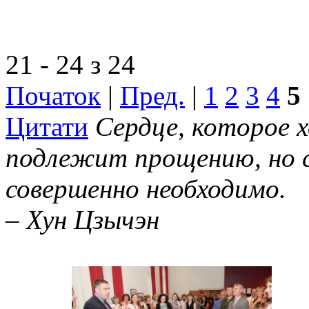
21 - 24 з 24
Початок
|
Пред.
|
1
2
3
4
5
Цитати
Сердце, которое х
подлежит прощению, но с
совершенно необходимо.
– Хун Цзычэн