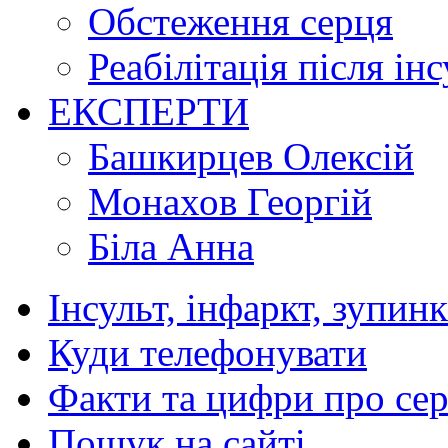
Обстеження серця
Реабілітація після ін
ЕКСПЕРТИ
Башкирцев Олексій
Монахов Георгій
Біла Анна
Інсульт, інфаркт, зупин
Куди телефонувати
Факти та цифри про се
Пошук на сайті